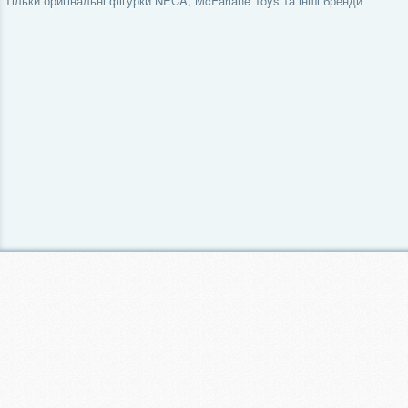
Тільки оригінальні фігурки NECA, McFarlane Toys та інші бренди