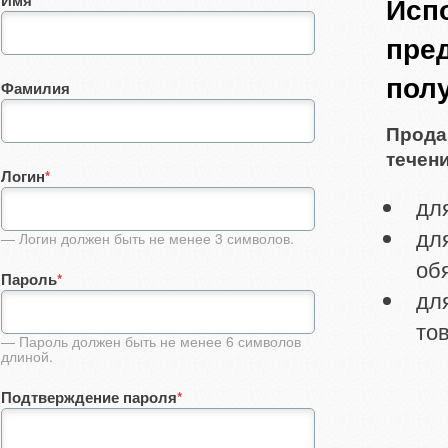
Имя
Исп
пре
пол
Фамилия
Прода
течени
Логин
*
дл
дл
— Логин должен быть не менее 3 символов.
об
Пароль
*
дл
тов
— Пароль должен быть не менее 6 символов
длиной.
Подтверждение пароля
*