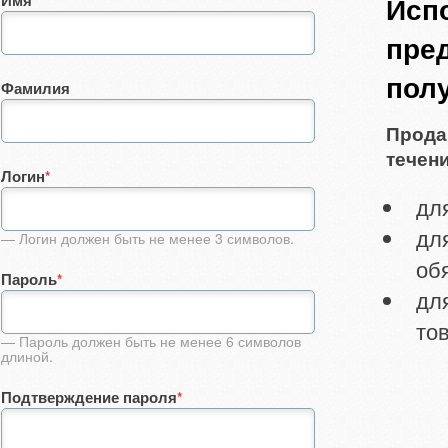
Имя
Исп
пре
пол
Фамилия
Прода
течени
Логин
*
дл
дл
— Логин должен быть не менее 3 символов.
об
Пароль
*
дл
тов
— Пароль должен быть не менее 6 символов
длиной.
Подтверждение пароля
*