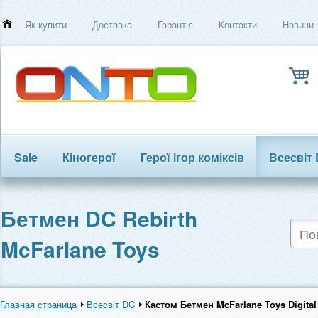
Як купити
Доставка
Гарантія
Контакти
Новини
Sale
Кіногерої
Герої ігор коміксів
Всесвіт
Трансформери
Бетмен DC Rebirth
McFarlane Toys
Главная страница
Всесвіт DC
Кастом Бетмен McFarlane Toys Digital