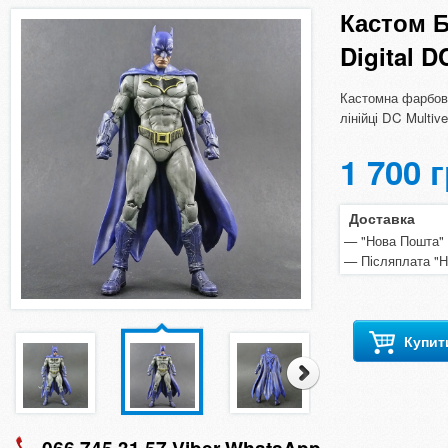
Кастом Б
Digital D
Кастомна фарбовк
лінійці DC Multiv
1 700 
Доставка
"Нова Пошта" п
Післяплата "
Купит