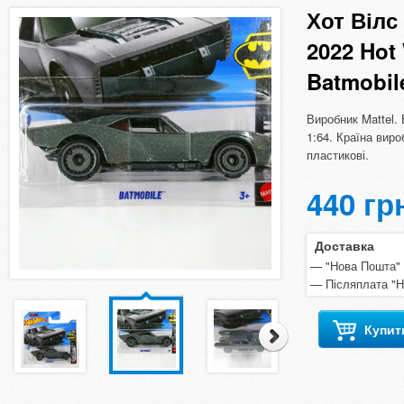
Хот Вілс
2022 Hot
Batmobil
Виробник Mattel.
1:64. Країна вир
пластикові.
440 гр
Доставка
"Нова Пошта" п
Післяплата "
Купит