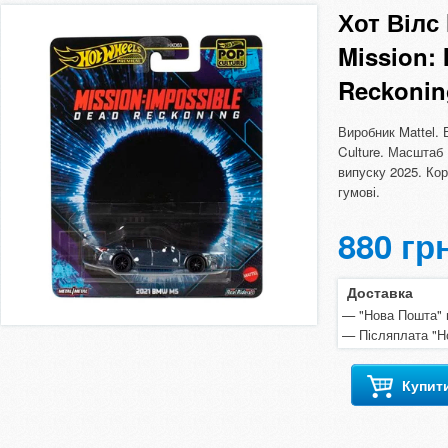
Хот Вілс
Mission:
Reckoni
Виробник Mattel.
Culture. Масштаб 
випуску 2025. Ко
гумові.
880 гр
Доставка
"Нова Пошта" п
Післяплата "Н
Купит