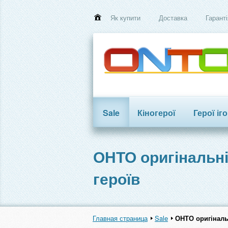
Як купити
Доставка
Гаранті
Sale
Кіногерої
Герої іг
Трансформери
ОНТО оригінальні
героїв
Главная страница
Sale
ОНТО оригіналь