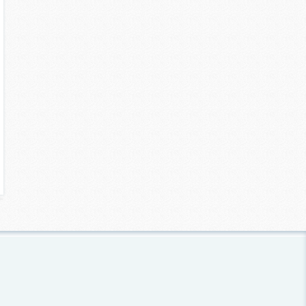
ХОДЯЧІ МЕРЦІ ЗОМБІ РВ
ХОДЯЧІ МЕРЦІ ШЕЙН В
MCFARLANE TOYS THE
MCFARLANE TOYS THE
WALKING DEAD RV ZOMBIE
WALKING DEAD SHANE
WALSH
1 572 грн
Деталі
1 760 грн
1 572 грн
Детал
1 760 грн