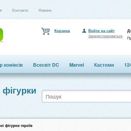
я
Контакти
Новини
Корзина
Войти на сайт
Д
Зарегистрироваться
Пр
ор коміксів
Всесвіт DC
Marvel
Кастоми
12
 фігурки
ні фігурки героїв