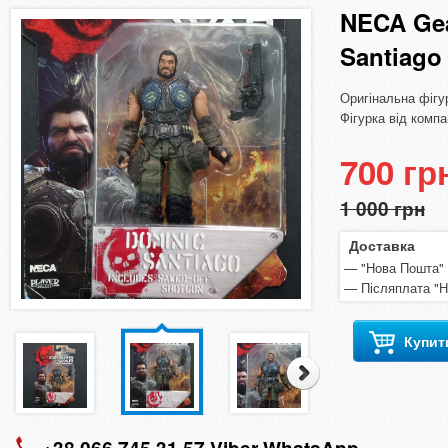
NECA Gea
Santiago 
Оригінальна фігур
Фігурка від комп
700 гр
1 000 грн
Доставка
"Нова Пошта" п
Післяплата "
Купит