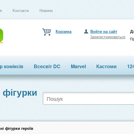
я
Контакти
Новини
Корзина
Войти на сайт
Д
Зарегистрироваться
Пр
ор коміксів
Всесвіт DC
Marvel
Кастоми
12
 фігурки
ні фігурки героїв