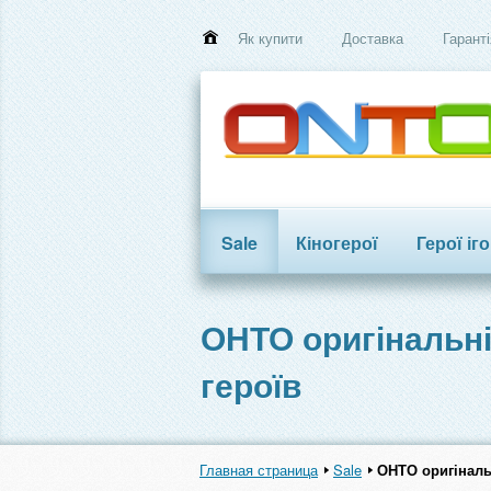
Як купити
Доставка
Гаранті
Sale
Кіногерої
Герої іг
Трансформери
ОНТО оригінальні
героїв
Главная страница
Sale
ОНТО оригіналь