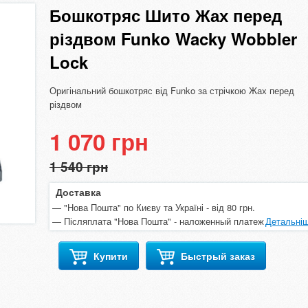
Бошкотряс Шито Жах перед
різдвом Funko Wacky Wobbler
Lock
Оригінальний бошкотряс від Funko за стрічкою Жах перед
різдвом
1 070 грн
1 540 грн
Доставка
"Нова Пошта" по Києву та Україні - від 80 грн.
Післяплата "Нова Пошта" - наложенный платеж
Детальні
Купити
Быстрый заказ