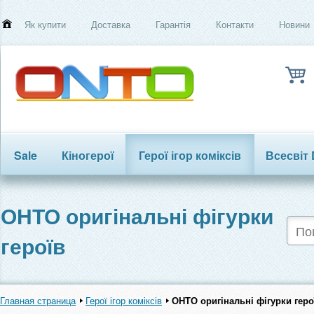
Як купити
Доставка
Гарантія
Контакти
Новини
Sale
Кіногерої
Герої ігор коміксів
Всесвіт
Трансформери
ОНТО оригінальні фігурки
героїв
Главная страница
Герої ігор коміксів
ОНТО оригінальні фігурки геро